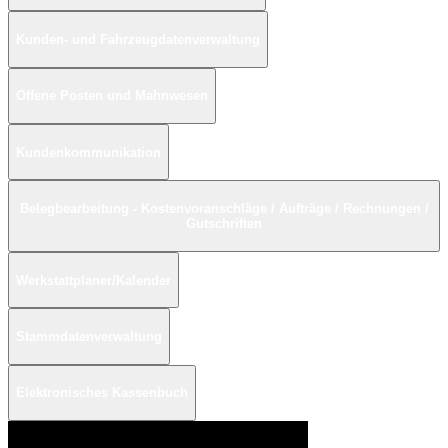
Kunden- und Fahrzeugdatenverwaltung
Offene Posten und Mahnwesen
Kundenkommunikation
Belegbearbeitung - Kostenvoranschläge / Aufträge / Rechnungen /
Gutschriften
Werkstattplaner/Kalender
Stammdatenverwaltung
Elektronisches Kassenbuch