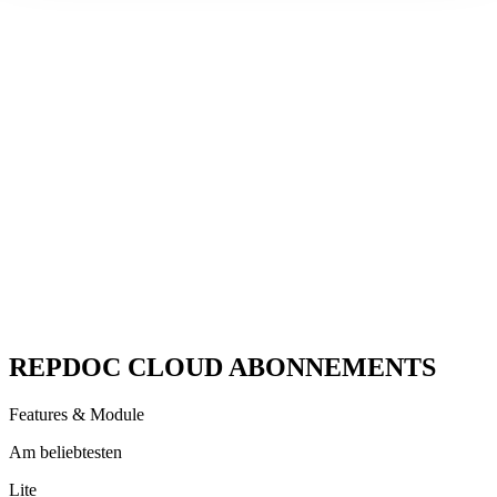
Den Fahrzeugzustand direkt vor Ort aufnehmen – schnell,
strukturiert und transparent. Mit Checklisten und Fotos ist alles
sauber dokumentiert, die Daten werden sofort hochgeladen und
stehen auf Wunsch dem ganzen Team zur Verfügung.
Vereint Werkstattsoftware und Teilekatalog
Suchen, finden und bestellen – alles in einer App. Ersatzteile direkt
aus dem Katalog übernehmen, Kunden- und Fahrzeugdaten pflegen
und mit dem Werkstattplaner immer den Überblick behalten.
Universeller Artikel-Barcodescanner
Ein Scan genügt: Artikel erfassen, Infos und Fahrzeugzuordnung
sehen und direkt bestellen. Per Klick landet alles sofort im
passenden Beleg.
REPDOC CLOUD ABONNEMENTS
Features & Module
Am beliebtesten
Lite