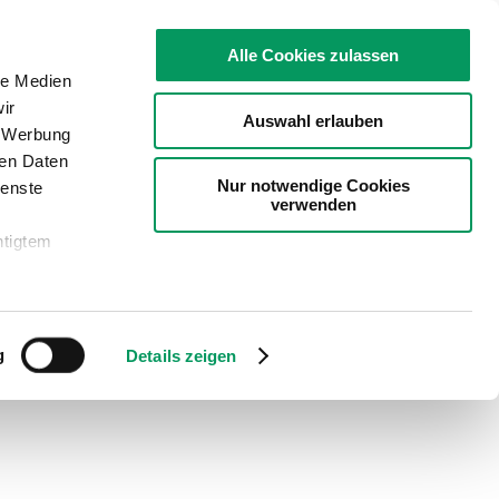
Alle Cookies zulassen
le Medien
ir
Auswahl erlauben
, Werbung
ren Daten
Nur notwendige Cookies
ienste
verwenden
htigtem
der YouTube:
g
Details zeigen
z 1 lit a) EU-
z-Niveau wird
tzt. Es
ption „Nur