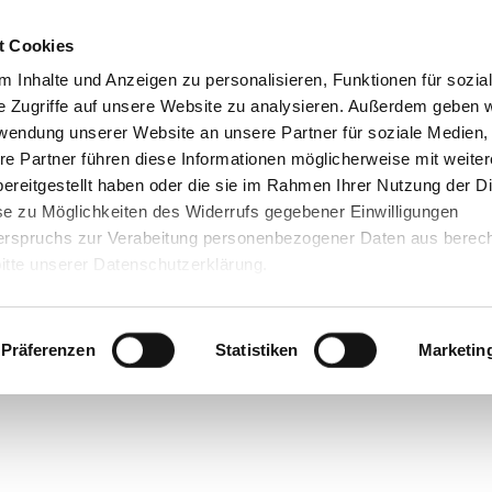
t Cookies
 Inhalte und Anzeigen zu personalisieren, Funktionen für sozia
e Zugriffe auf unsere Website zu analysieren. Außerdem geben w
rwendung unserer Website an unsere Partner für soziale Medien
re Partner führen diese Informationen möglicherweise mit weite
ereitgestellt haben oder die sie im Rahmen Ihrer Nutzung der D
e zu Möglichkeiten des Widerrufs gegebener Einwilligungen
rspruchs zur Verabeitung personenbezogener Daten aus berec
itte unserer Datenschutzerklärung.
tlung an US-Unternehmen wie z.B. Google, Facebook, Twitter o
Präferenzen
Statistiken
Marketin
ookies zulassen“ willigen Sie zugleich gem. Artikel 49 Abs. 1 Sat
e Daten in die USA übermittelt werden. Das dortige Datenschut
shof im Vergleich zum EU-Standard als unzureichend eingeschä
 Risiko, dass Ihre Daten zu Kontroll und Überwachungszwecken
Rechtsbelehrung an US-Behörden übermittelt werden. Mit der O