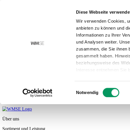
Diese Webseite verwende
Wir verwenden Cookies, um
anbieten zu können und di
Informationen zu Ihrer Ve
und Analysen weiter. Unse
zusammen, die Sie ihnen b
gesammelt haben. Hinweis
beziehungsweise des Wide
Interesse entnehmen Sie b
Hinweis
zur Datenübermit
Einwilligungsauswahl
Notwendig
Mit Click auf den Button „C
DSGVO darin ein, dass Ihr
vom Europäischen Gericht
besteht insbesondere das
Über uns
gegebenenfalls auch ohne 
Sortiment und Leistung