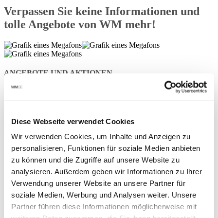
Verpassen Sie keine Informationen und
tolle Angebote von WM mehr!
ANGEBOTE UND AKTIONEN
Verpassen Sie keine tollen Angebote mehr wie unseren DealDay
Diese Webseite verwendet Cookies
Wir verwenden Cookies, um Inhalte und Anzeigen zu
personalisieren, Funktionen für soziale Medien anbieten
ALLGEMEINE NEWS
zu können und die Zugriffe auf unsere Website zu
analysieren. Außerdem geben wir Informationen zu Ihrer
Verwendung unserer Website an unsere Partner für
Seien Sie immer über Neuigkeiten von WM und aus Ihrer Branche
soziale Medien, Werbung und Analysen weiter. Unsere
informiert. Zudem finden Sie hilfreiche Tipps für Ihren
Werkstattalltag!
Partner führen diese Informationen möglicherweise mit