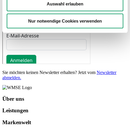
Rechtsbelehrung an US-Behörden übermittelt werden.
Auswahl erlauben
Mit der Option „Nur notwendige Cookies verwenden“
schließen Sie eine solche Übermittlung aus.
Nur notwendige Cookies verwenden
Sie möchten keinen Newsletter erhalten? Jetzt vom
Newsletter
abmelden.
Über uns
Leistungen
Markenwelt